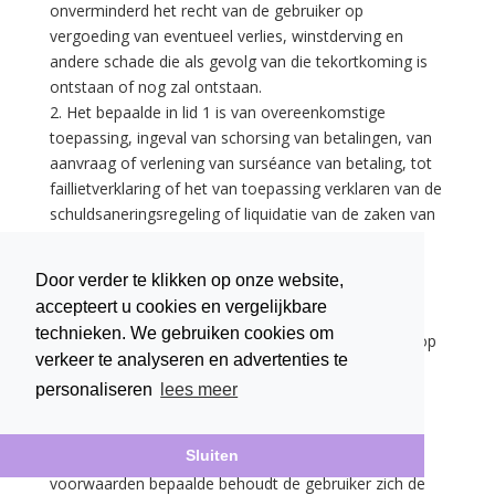
onverminderd het recht van de gebruiker op
vergoeding van eventueel verlies, winstderving en
andere schade die als gevolg van die tekortkoming is
ontstaan of nog zal ontstaan.
2. Het bepaalde in lid 1 is van overeenkomstige
toepassing, ingeval van schorsing van betalingen, van
aanvraag of verlening van surséance van betaling, tot
faillietverklaring of het van toepassing verklaren van de
schuldsaneringsregeling of liquidatie van de zaken van
de wederpartij of van diens overlijden of indien de
wederpartij door beslaglegging of anderszins de
Door verder te klikken op onze website,
beschikking over zijn vermogen verliest.
accepteert u cookies en vergelijkbare
3. In de gevallen genoemd als in lid 1 en lid 2 van dit
technieken. We gebruiken cookies om
artikel, is iedere vordering welke de gebruiker heeft op
verkeer te analyseren en advertenties te
de wederpartij direct opeisbaar.
personaliseren
lees meer
Artikel 15 (Intellectuele eigendom,
auteursrechten en publiciteit)
Sluiten
1. Onverminderd het overigens in deze Algemene
voorwaarden bepaalde behoudt de gebruiker zich de