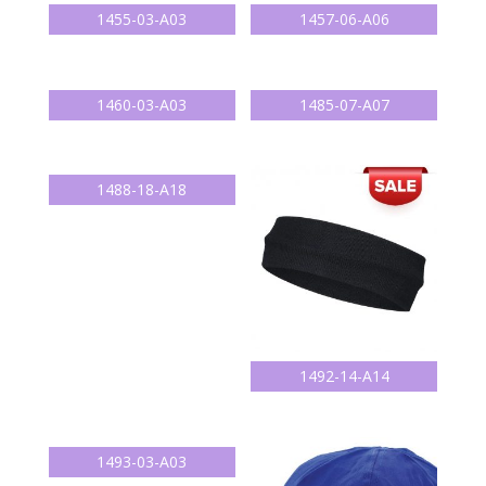
1455-03-A03
1457-06-A06
1460-03-A03
1485-07-A07
1488-18-A18
1492-14-A14
1493-03-A03