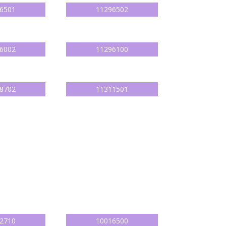
6501
11296502
6002
11296100
8702
11311501
2710
10016500