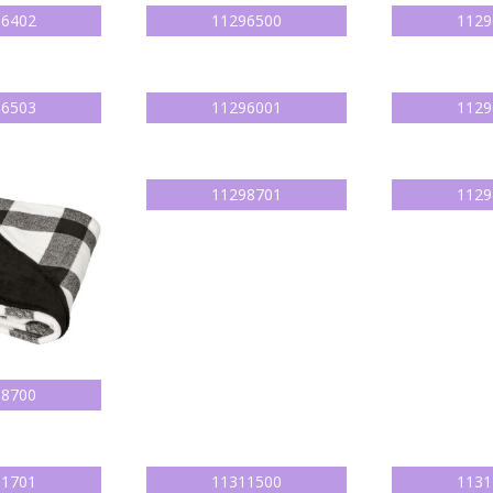
96402
11296500
1129
96503
11296001
1129
11298701
1129
98700
11701
11311500
1131