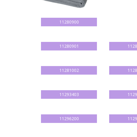
11280900
11280901
112
11281002
112
11293403
112
11296200
112