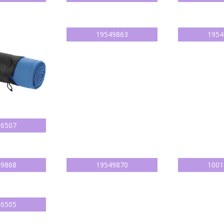
19549863
1954
16507
49868
19549870
1001
16505