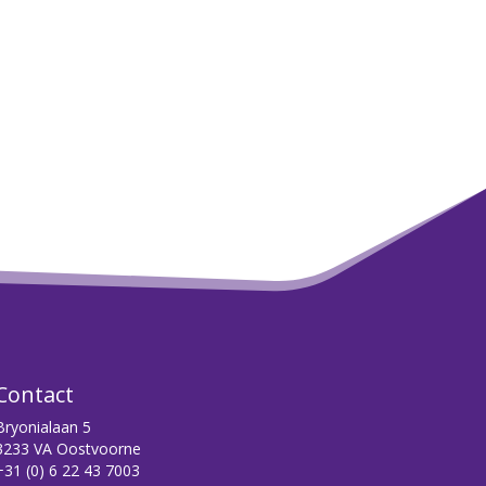
Contact
Bryonialaan 5
3233 VA Oostvoorne
+31 (0) 6 22 43 7003