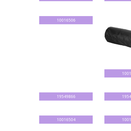
10016506
100
19549866
195
10016504
100