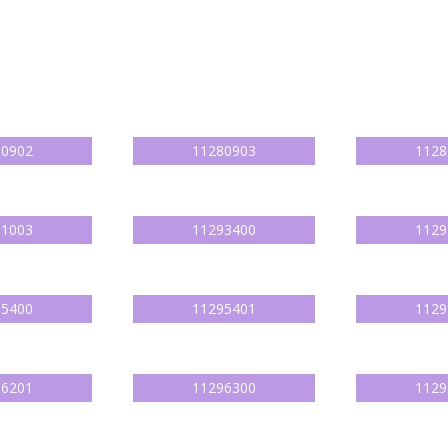
80902
11280903
1128
81003
11293400
1129
95400
11295401
1129
96201
11296300
1129