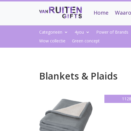
Home
Waaro
Categorieën
4you
Power of Brands
Wow collectie
Green concept
Blankets & Plaids
112