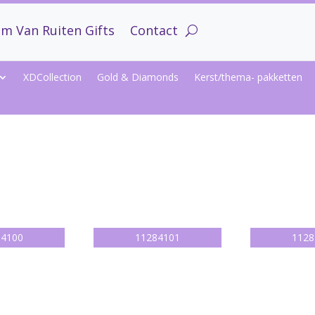
m Van Ruiten Gifts
Contact
XDCollection
Gold & Diamonds
Kerst/thema- pakketten
84100
11284101
1128