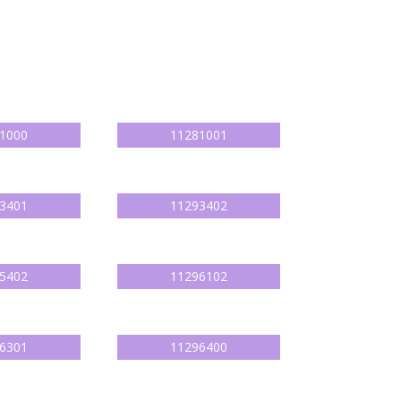
1000
11281001
3401
11293402
5402
11296102
6301
11296400