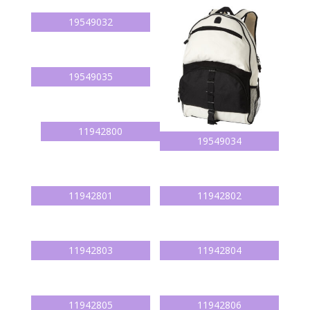
19549032
19549035
11942800
19549034
11942801
11942802
11942803
11942804
11942805
11942806