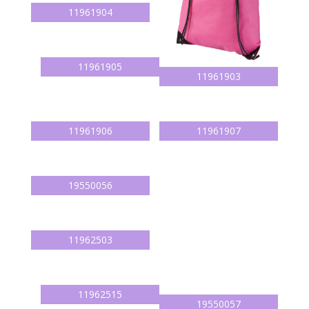
11961904
11961905
11961903
11961906
11961907
19550056
19550057
11962503
11962515
11963200