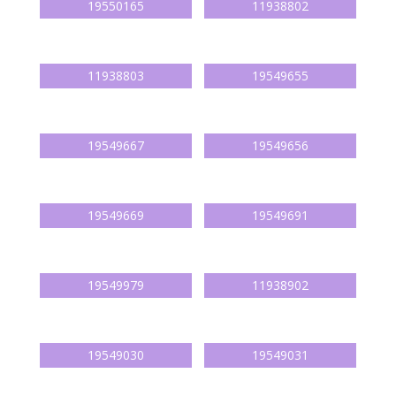
19550165
11938802
11938803
19549655
19549667
19549656
19549669
19549691
19549979
11938902
19549030
19549031