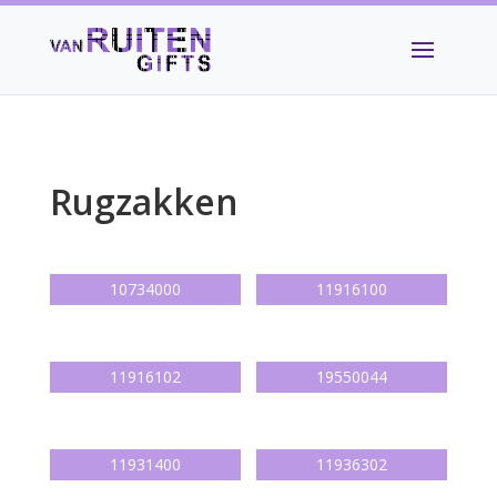
Rugzakken
10734000
11916100
11916102
19550044
11931400
11936302