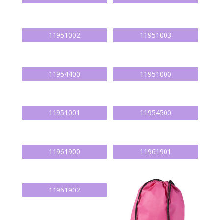
11951002
11951003
11954400
11951000
11951001
11954500
11961900
11961901
11961902