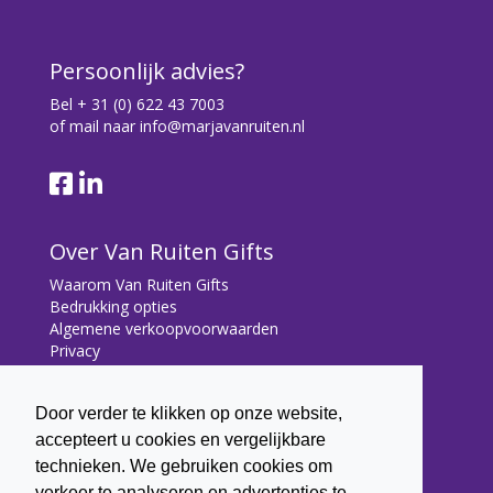
Persoonlijk advies?
Bel
+ 31 (0) 622 43 7003
of mail naar
info@marjavanruiten.nl
Over Van Ruiten Gifts
Waarom Van Ruiten Gifts
Bedrukking opties
Algemene verkoopvoorwaarden
Privacy
Contact
Door verder te klikken op onze website,
Contact
accepteert u cookies en vergelijkbare
Bryonialaan 5
technieken. We gebruiken cookies om
3233 VA Oostvoorne
verkeer te analyseren en advertenties te