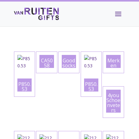
CA50
Good
Merk
58
socks
en
P850.
P850.
53
53
4you
Schoe
nvete
rs