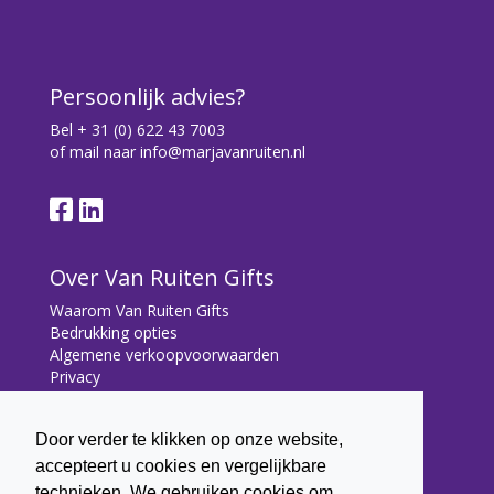
Persoonlijk advies?
Bel
+ 31 (0) 622 43 7003
of mail naar
info@marjavanruiten.nl
Over Van Ruiten Gifts
Waarom Van Ruiten Gifts
Bedrukking opties
Algemene verkoopvoorwaarden
Privacy
Contact
Door verder te klikken op onze website,
Contact
accepteert u cookies en vergelijkbare
Bryonialaan 5
technieken. We gebruiken cookies om