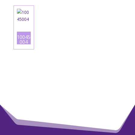
10045
004