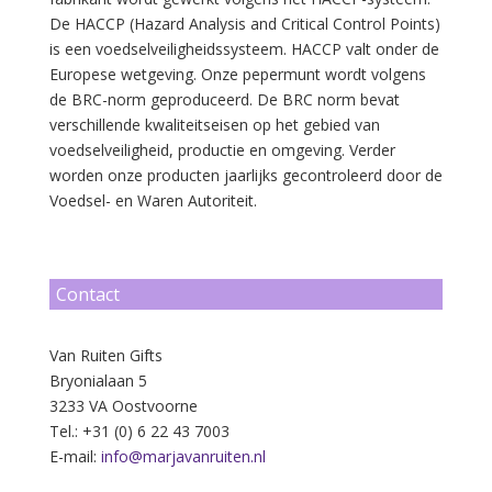
5
De HACCP (Hazard Analysis and Critical Control Points)
is een voedselveiligheidssysteem. HACCP valt onder de
Europese wetgeving. Onze pepermunt wordt volgens
de BRC-norm geproduceerd. De BRC norm bevat
verschillende kwaliteitseisen op het gebied van
voedselveiligheid, productie en omgeving. Verder
worden onze producten jaarlijks gecontroleerd door de
6
Voedsel- en Waren Autoriteit.
Contact
7
Van Ruiten Gifts
Bryonialaan 5
3233 VA Oostvoorne
Tel.: +31 (0) 6 22 43 7003
E-mail:
info@marjavanruiten.nl