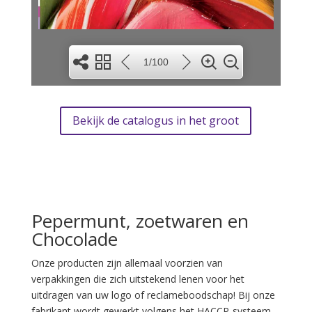
2
1/100
3
Bekijk de catalogus in het groot
Pepermunt, zoetwaren en
4
Chocolade
Onze producten zijn allemaal voorzien van
verpakkingen die zich uitstekend lenen voor het
uitdragen van uw logo of reclameboodschap! Bij onze
fabrikant wordt gewerkt volgens het HACCP-systeem.