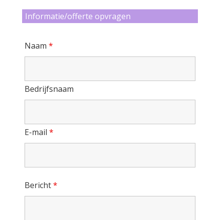
8
Informatie/offerte opvragen
Naam
*
9
Bedrijfsnaam
E-mail
*
0
Bericht
*