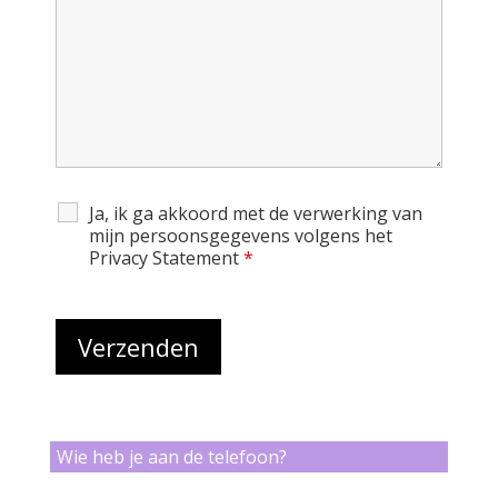
1
2
Ja, ik ga akkoord met de verwerking van
mijn persoonsgegevens volgens het
Privacy Statement
*
3
Wie heb je aan de telefoon?