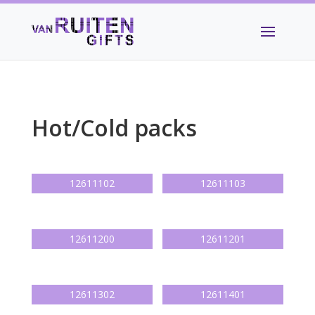
Hot/Cold packs
12611102
12611103
12611200
12611201
12611302
12611401