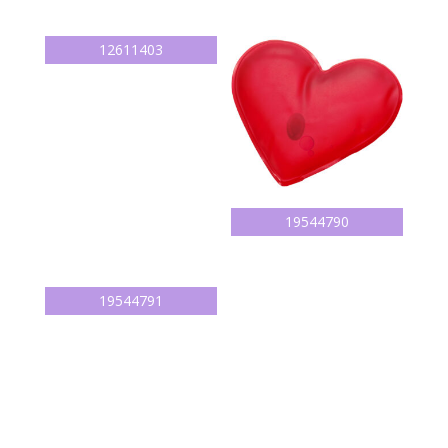
12611403
19544790
19544791