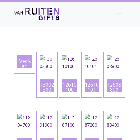
Merk
en
13002
12610
12610
12608
300
100
101
800