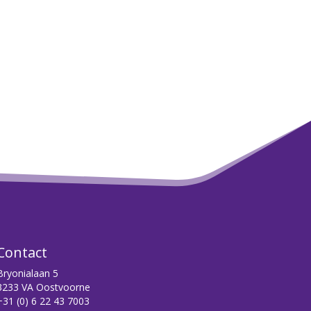
Contact
Bryonialaan 5
3233 VA Oostvoorne
+31 (0) 6 22 43 7003