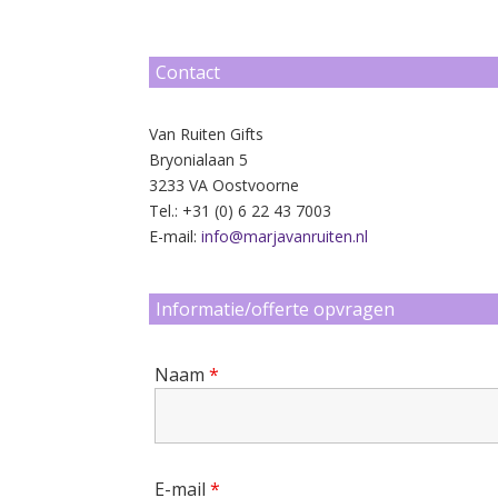
Contact
8
Van Ruiten Gifts
Bryonialaan 5
3233 VA Oostvoorne
Tel.: +31 (0) 6 22 43 7003
E-mail:
info@marjavanruiten.nl
9
Informatie/offerte opvragen
Naam
*
10
E-mail
*