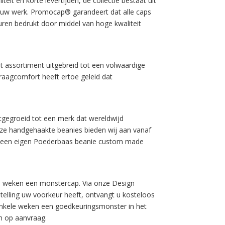
t en korte levertijden, de collectie bestaat uit
 uw werk. Promocap® garandeert dat alle caps
uren bedrukt door middel van hoge kwaliteit
et assortiment uitgebreid tot een volwaardige
 draagcomfort heeft ertoe geleid dat
itgegroeid tot een merk dat wereldwijd
Deze handgehaakte beanies bieden wij aan vanaf
ijk een eigen Poederbaas beanie custom made
le weken een monstercap. Via onze Design
stelling uw voorkeur heeft, ontvangt u kosteloos
en enkele weken een goedkeuringsmonster in het
n op aanvraag.