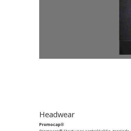
2
3
Headwear
4
Promocap®