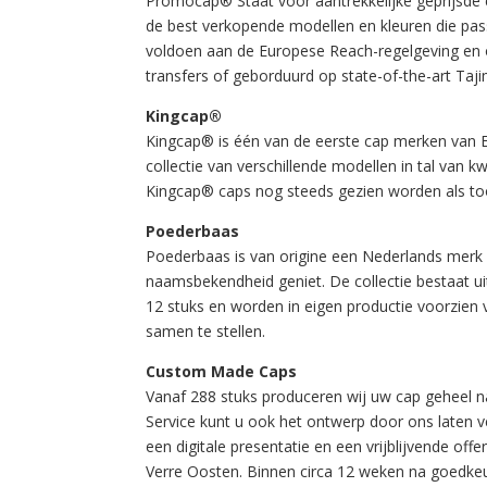
Promocap® Staat voor aantrekkelijke geprijsde ca
de best verkopende modellen en kleuren die pa
voldoen aan de Europese Reach-regelgeving en o
transfers of geborduurd op state-of-the-art Ta
5
Kingcap®
Kingcap® is één van de eerste cap merken van Eu
collectie van verschillende modellen in tal van k
Kingcap® caps nog steeds gezien worden als t
Poederbaas
Poederbaas is van origine een Nederlands merk d
6
naamsbekendheid geniet. De collectie bestaat ui
12 stuks en worden in eigen productie voorzien
samen te stellen.
Custom Made Caps
Vanaf 288 stuks produceren wij uw cap geheel 
Service kunt u ook het ontwerp door ons laten ve
7
een digitale presentatie en een vrijblijvende of
Verre Oosten. Binnen circa 12 weken na goedkeu