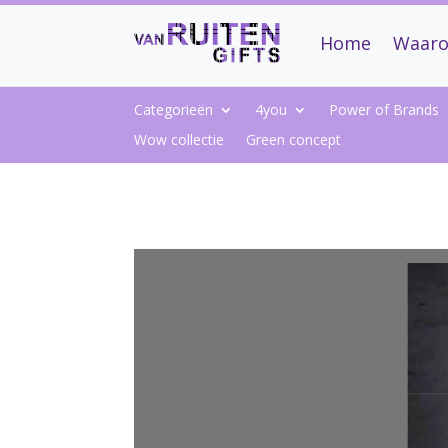
Home
Waaro
Categorieën
4you
Power of Brands
Wow collectie
Green concept
1