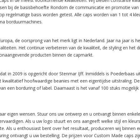
ps in de meest voorkomende kwaliteiten. Wij bieden constante kwalitei
ssen bij de basisbehoefte Rondom de communicatie en promotie van
p regelmatige basis worden getest. Alle caps worden van 1 tot 4 kle
jima borduurmachines.
ropa, de oorsprong van het merk ligt in Nederland. Jaar na jaar is h
waliteiten. Het continue verbeteren van de kwaliteit, de styling en het
oonaangevende producten binnen de capmarkt.
at in 2009 is opgericht door Stenmar IJff. Inmiddels is Poederbaas u
t kwalitatief hoofwaardige beanies met een eigentijdse uitstraling. 
 van een borduring of label. Daarnaast is het vanaf 100 stuks mogel
naar eigen wensen. Stuur ons uw ontwerp en u ontvangt binnen enke
rvaardigen. Als u uw logo stuurt en ons aangeeft welke stijl en kleur
ferte. Als u enthousiast bent over het resultaat, produceren wij binn
ring ontvangt u uw bestelling. De prijzen voor Custom Made caps zij