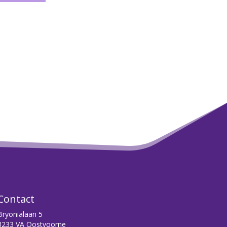
Contact
Bryonialaan 5
3233 VA Oostvoorne