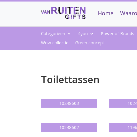
Home
Waaro
Categorieën
4you
Power of Brands
Wow collectie
Green concept
Toilettassen
10248603
102
10248602
119