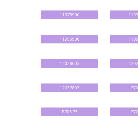
11975900
119
11996900
119
12028603
120
12037803
P70
P703.75
P72