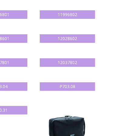
6801
11996802
8601
12028602
7801
12037802
3.04
P703.08
0.31