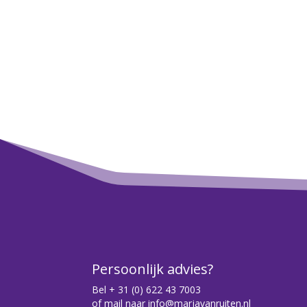
Persoonlijk advies?
Bel
+ 31 (0) 622 43 7003
of mail naar
info@marjavanruiten.nl