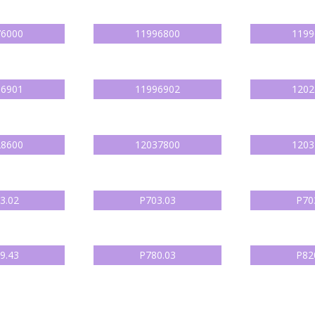
76000
11996800
1199
96901
11996902
1202
28600
12037800
1203
3.02
P703.03
P70
9.43
P780.03
P82