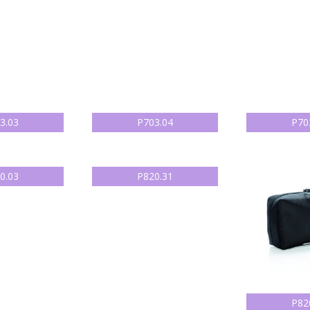
3.03
P703.04
P70
0.03
P820.31
P82