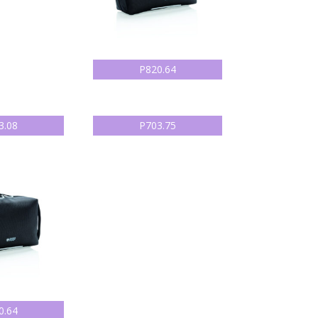
P820.64
3.08
P703.75
0.64