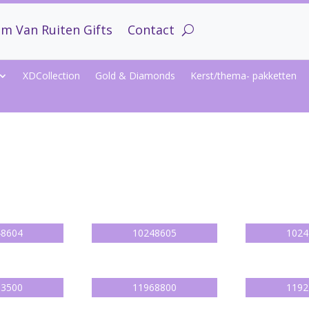
m Van Ruiten Gifts
Contact
XDCollection
Gold & Diamonds
Kerst/thema- pakketten
48604
10248605
1024
63500
11968800
1192