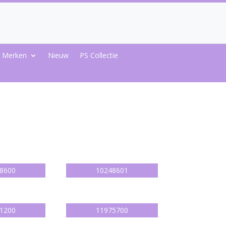
Merken
Nieuw
PS Collectie
8600
10248601
1200
11975700