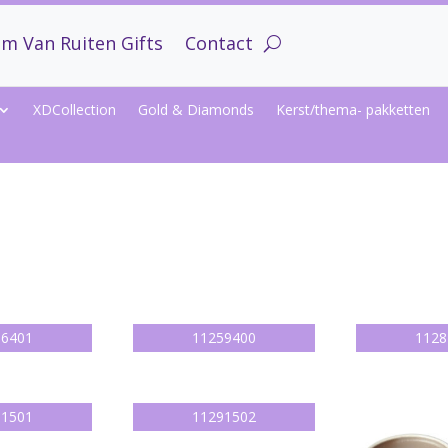
m Van Ruiten Gifts
Contact
XDCollection
Gold & Diamonds
Kerst/thema- pakketten
56401
11259400
1128
91501
11291502