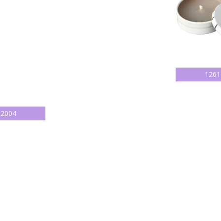
1261
12004