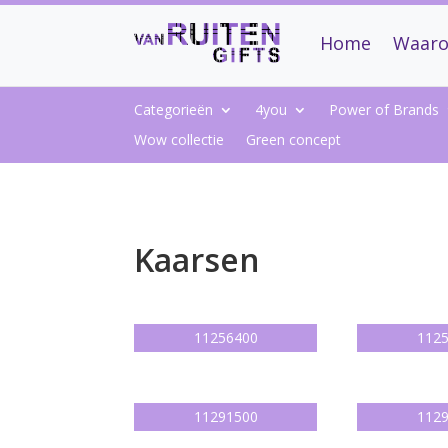
Home
Waaro
Categorieën
4you
Power of Brands
Wow collectie
Green concept
Kaarsen
11256400
112
11291500
112