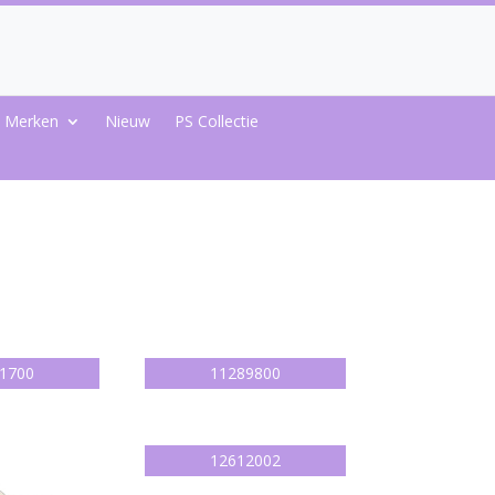
Merken
Nieuw
PS Collectie
1700
11289800
12612002