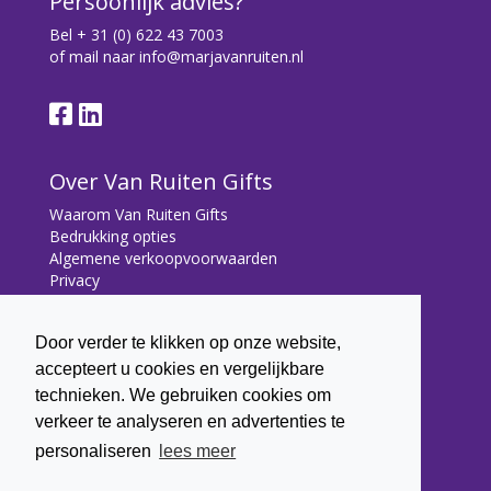
Persoonlijk advies?
Bel
+ 31 (0) 622 43 7003
of mail naar
info@marjavanruiten.nl
Over Van Ruiten Gifts
Waarom Van Ruiten Gifts
Bedrukking opties
Algemene verkoopvoorwaarden
Privacy
Contact
Door verder te klikken op onze website,
Contact
accepteert u cookies en vergelijkbare
Bryonialaan 5
technieken. We gebruiken cookies om
3233 VA Oostvoorne
verkeer te analyseren en advertenties te
+31 (0) 6 22 43 7003
personaliseren
lees meer
info@marjavanruiten.nl