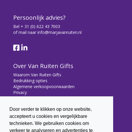
Persoonlijk advies?
Bel
+ 31 (0) 622 43 7003
of mail naar
info@marjavanruiten.nl
Over Van Ruiten Gifts
Waarom Van Ruiten Gifts
Bedrukking opties
Algemene verkoopvoorwaarden
Privacy
Contact
Door verder te klikken op onze website,
Contact
accepteert u cookies en vergelijkbare
Bryonialaan 5
technieken. We gebruiken cookies om
3233 VA Oostvoorne
verkeer te analyseren en advertenties te