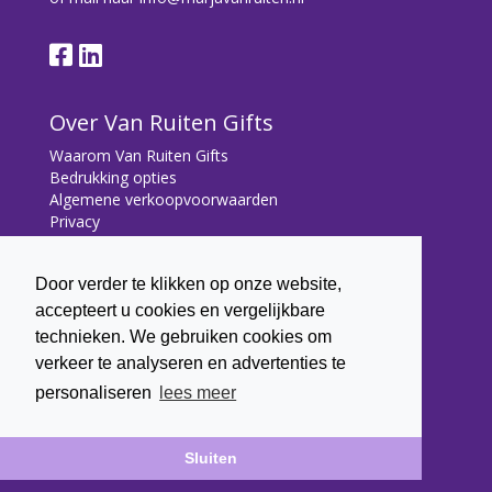
Over Van Ruiten Gifts
Waarom Van Ruiten Gifts
Bedrukking opties
Algemene verkoopvoorwaarden
Privacy
Contact
Door verder te klikken op onze website,
Contact
accepteert u cookies en vergelijkbare
Bryonialaan 5
technieken. We gebruiken cookies om
3233 VA Oostvoorne
verkeer te analyseren en advertenties te
+31 (0) 6 22 43 7003
personaliseren
lees meer
info@marjavanruiten.nl
Sluiten