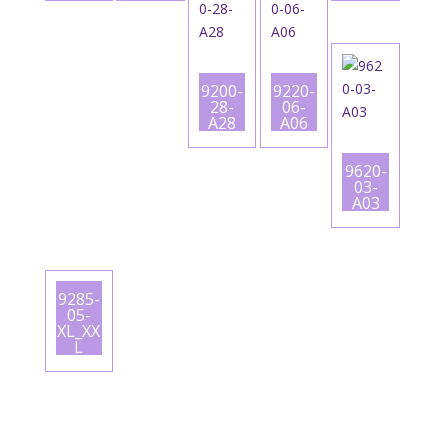
9200-
9220-
28-
06-
A28
A06
9620-
03-
A03
9285-
05-
XL_XX
L