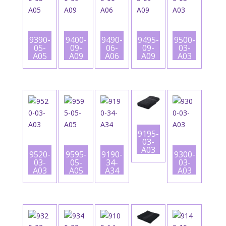
9390-
9400-
9490-
9495-
9500-
05-
09-
06-
09-
03-
A05
A09
A06
A09
A03
9195-
03-
A03
9520-
9595-
9190-
9300-
03-
05-
34-
03-
A03
A05
A34
A03