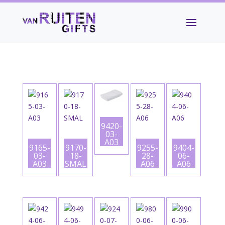
9420-
03-
A03
9165-
9170-
9255-
9404-
03-
18-
28-
06-
A03
SMAL
A06
A06