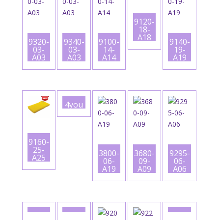
9120-
18-
A18
9320-
9340-
9100-
9140-
03-
03-
14-
19-
A03
A03
A14
A19
4you
9160-
25-
3800-
3680-
9295-
A25
06-
09-
06-
A19
A09
A06