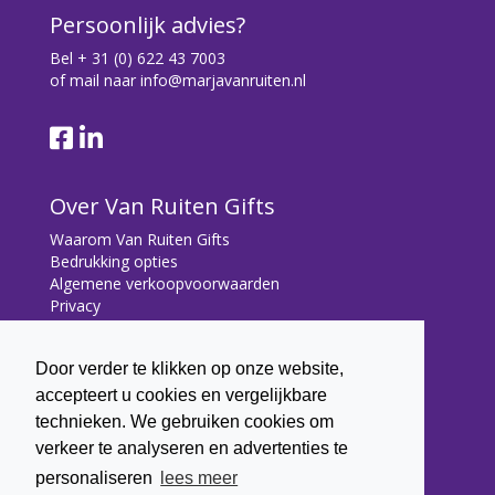
Persoonlijk advies?
Bel
+ 31 (0) 622 43 7003
of mail naar
info@marjavanruiten.nl
Over Van Ruiten Gifts
Waarom Van Ruiten Gifts
Bedrukking opties
Algemene verkoopvoorwaarden
Privacy
Contact
Door verder te klikken op onze website,
Contact
accepteert u cookies en vergelijkbare
Bryonialaan 5
technieken. We gebruiken cookies om
3233 VA Oostvoorne
verkeer te analyseren en advertenties te
+31 (0) 6 22 43 7003
personaliseren
lees meer
info@marjavanruiten.nl