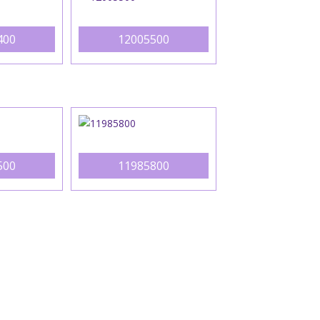
400
12005500
500
11985800