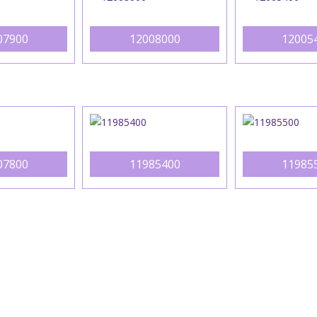
07900
12008000
12005
07800
11985400
11985