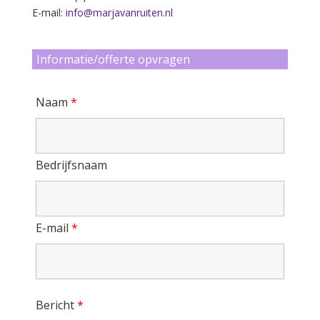
E-mail:
info@marjavanruiten.nl
5
Informatie/offerte opvragen
Naam
*
6
Bedrijfsnaam
E-mail
*
7
Bericht
*