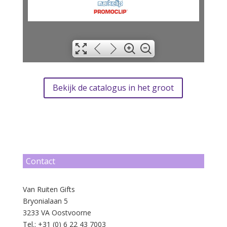
2
3
Bekijk de catalogus in het groot
4
Contact
Van Ruiten Gifts
Bryonialaan 5
3233 VA Oostvoorne
Tel.: +31 (0) 6 22 43 7003