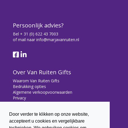
Persoonlijk advies?
Bel
+ 31 (0) 622 43 7003
of mail naar
info@marjavanruiten.nl
Over Van Ruiten Gifts
Waarom Van Ruiten Gifts
Bedrukking opties
Algemene verkoopvoorwaarden
Privacy
Contact
Door verder te klikken op onze website,
Contact
accepteert u cookies en vergelijkbare
Bryonialaan 5
technieken. We gebruiken cookies om