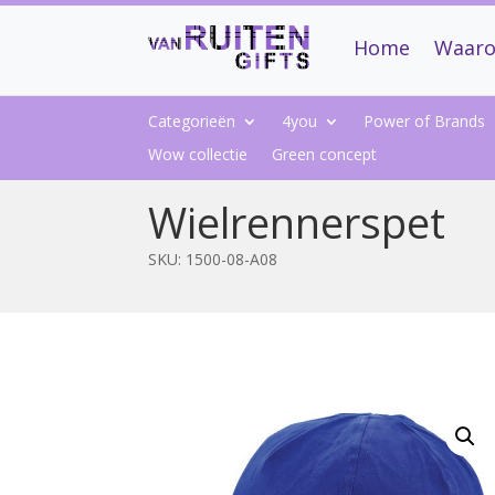
Home
Waaro
Categorieën
4you
Power of Brands
Wow collectie
Green concept
Wielrennerspet
SKU:
1500-08-A08