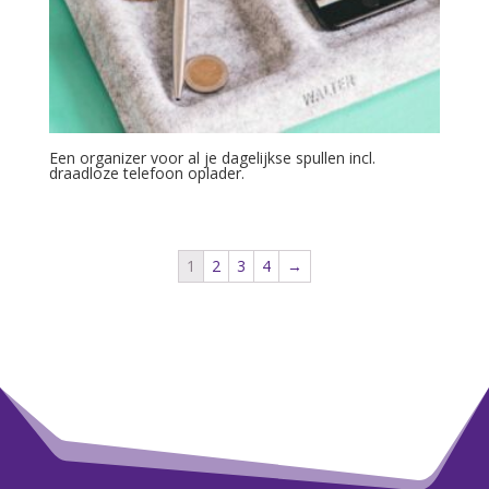
Een organizer voor al je dagelijkse spullen incl.
draadloze telefoon oplader.
1
2
3
4
→