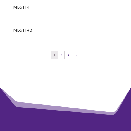
MB5114
MB5114B
1
2
3
→