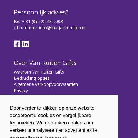
Persoonlijk advies?
Bel
+ 31 (0) 622 43 7003
of mail naar
info@marjavanruiten.nl
Over Van Ruiten Gifts
Waarom Van Ruiten Gifts
Bedrukking opties
Algemene verkoopvoorwaarden
Privacy
Contact
Door verder te klikken op onze website,
Contact
accepteert u cookies en vergelijkbare
Bryonialaan 5
technieken. We gebruiken cookies om
3233 VA Oostvoorne
verkeer te analyseren en advertenties te
+31 (0) 6 22 43 7003