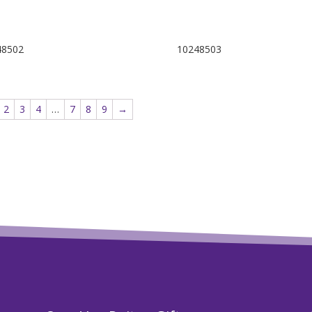
48502
10248503
2
3
4
…
7
8
9
→