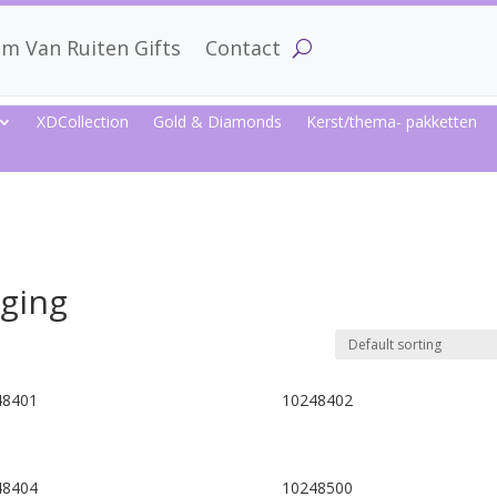
m Van Ruiten Gifts
Contact
XDCollection
Gold & Diamonds
Kerst/thema- pakketten
ging
48401
10248402
48404
10248500