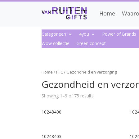
Home
Waaro
Categorieën
4you
Power of Brands
Wow collectie
Green concept
Home
/
PFC
/ Gezondheid en verzorging
Gezondheid en verzor
Showing 1–9 of 75 results
10248400
102
10248403
102