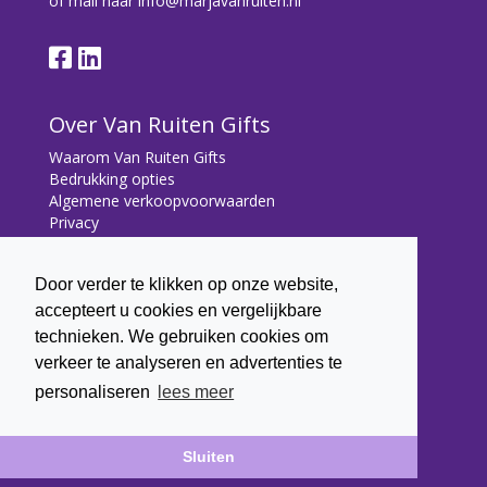
of mail naar
info@marjavanruiten.nl
Over Van Ruiten Gifts
Waarom Van Ruiten Gifts
Bedrukking opties
Algemene verkoopvoorwaarden
Privacy
Contact
Door verder te klikken op onze website,
Contact
accepteert u cookies en vergelijkbare
Bryonialaan 5
technieken. We gebruiken cookies om
3233 VA Oostvoorne
verkeer te analyseren en advertenties te
+31 (0) 6 22 43 7003
personaliseren
lees meer
info@marjavanruiten.nl
Sluiten