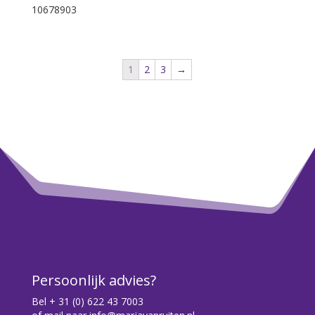
10678903
1
2
3
→
Persoonlijk advies?
Bel
+ 31 (0) 622 43 7003