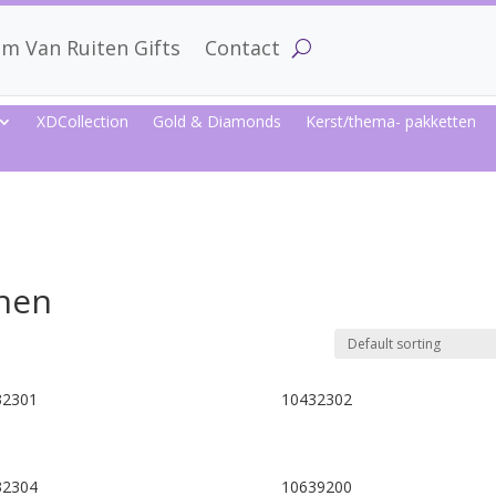
m Van Ruiten Gifts
Contact
XDCollection
Gold & Diamonds
Kerst/thema- pakketten
nnen
32301
10432302
32304
10639200