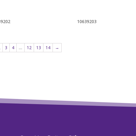
39202
10639203
2
3
4
…
12
13
14
→