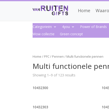
Home
Waaro
Categorieën
4you
Power of Brands
Wow collectie
Green concept
Home
/
PFC
/
Pennen
/ Multi functionele pennen
Multi functionele pe
Showing 1–9 of 123 results
10432300
104
10432303
104