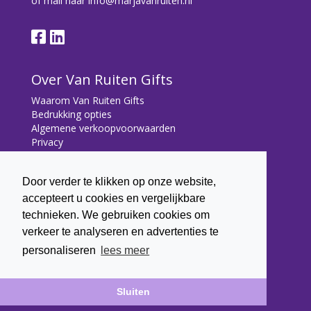
of mail naar
info@marjavanruiten.nl
Over Van Ruiten Gifts
Waarom Van Ruiten Gifts
Bedrukking opties
Algemene verkoopvoorwaarden
Privacy
Contact
Door verder te klikken op onze website,
Contact
accepteert u cookies en vergelijkbare
Bryonialaan 5
technieken. We gebruiken cookies om
3233 VA Oostvoorne
verkeer te analyseren en advertenties te
+31 (0) 6 22 43 7003
personaliseren
lees meer
info@marjavanruiten.nl
Sluiten