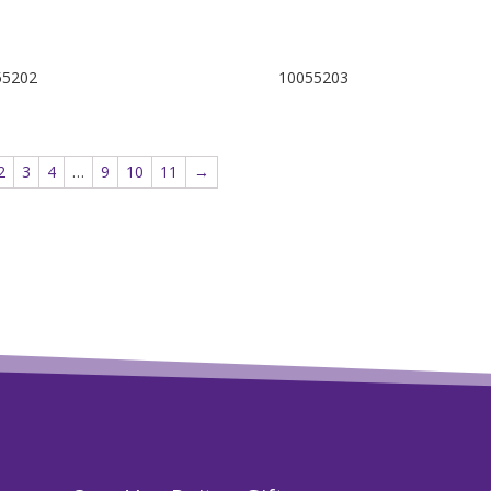
55202
10055203
2
3
4
…
9
10
11
→