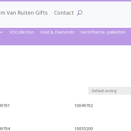
m Van Ruiten Gifts
Contact
XDCollection
Gold & Diamonds
Kerst/thema- pakketten
49701
10049702
49704
10055200