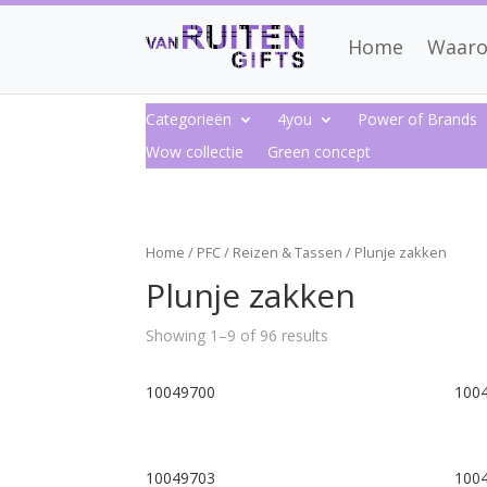
Home
Waaro
Categorieën
4you
Power of Brands
Wow collectie
Green concept
Home
/
PFC
/
Reizen & Tassen
/ Plunje zakken
Plunje zakken
Showing 1–9 of 96 results
10049700
100
10049703
100