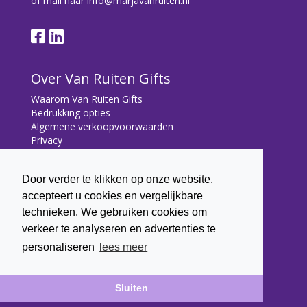
of mail naar
info@marjavanruiten.nl
Over Van Ruiten Gifts
Waarom Van Ruiten Gifts
Bedrukking opties
Algemene verkoopvoorwaarden
Privacy
Contact
Door verder te klikken op onze website,
Contact
accepteert u cookies en vergelijkbare
Bryonialaan 5
technieken. We gebruiken cookies om
3233 VA Oostvoorne
verkeer te analyseren en advertenties te
+31 (0) 6 22 43 7003
personaliseren
lees meer
info@marjavanruiten.nl
Sluiten