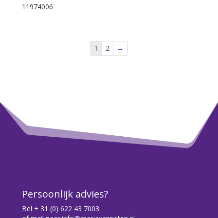
11974006
1
2
→
Persoonlijk advies?
Bel
+ 31 (0) 622 43 7003