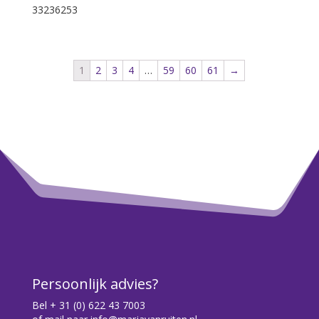
33236253
1
2
3
4
…
59
60
61
→
Persoonlijk advies?
Bel
+ 31 (0) 622 43 7003