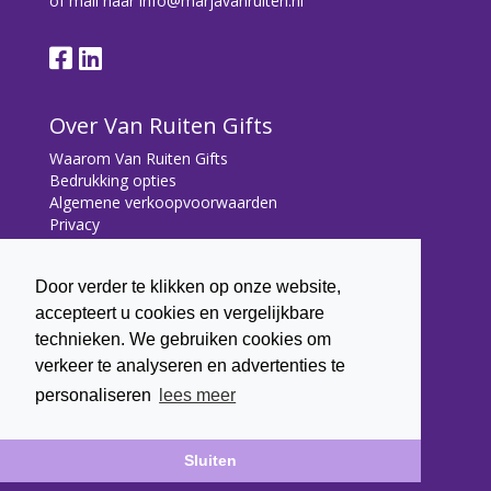
of mail naar
info@marjavanruiten.nl
Over Van Ruiten Gifts
Waarom Van Ruiten Gifts
Bedrukking opties
Algemene verkoopvoorwaarden
Privacy
Contact
Door verder te klikken op onze website,
Contact
accepteert u cookies en vergelijkbare
Bryonialaan 5
technieken. We gebruiken cookies om
3233 VA Oostvoorne
verkeer te analyseren en advertenties te
+31 (0) 6 22 43 7003
personaliseren
lees meer
info@marjavanruiten.nl
Sluiten