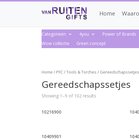
Home
Waaro
Categorieën
4you
Power of Brands
Wow collectie
Green concept
Home
/
PFC
/
Tools & Torches
/ Gereedschapssetje
Gereedschapssetjes
Showing 1–9 of 102 results
10216900
104
10409901
104