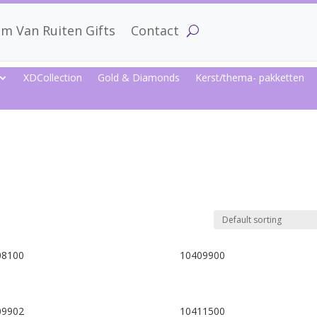
m Van Ruiten Gifts
Contact
XDCollection
Gold & Diamonds
Kerst/thema- pakketten
s
08100
10409900
09902
10411500