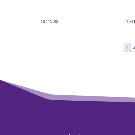
10415000
104
1