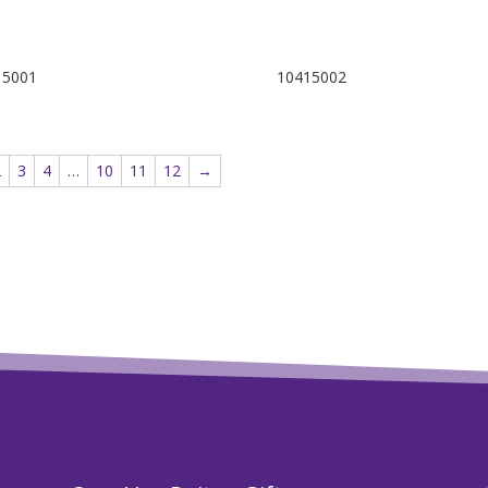
15001
10415002
2
3
4
…
10
11
12
→