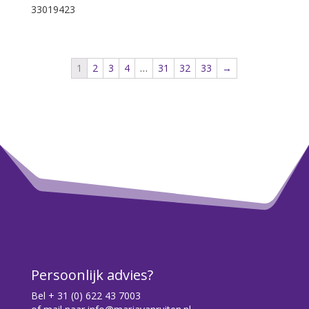
33019423
1
2
3
4
…
31
32
33
→
Persoonlijk advies?
Bel
+ 31 (0) 622 43 7003