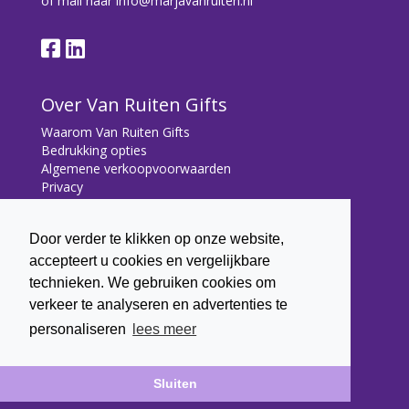
of mail naar
info@marjavanruiten.nl
Over Van Ruiten Gifts
Waarom Van Ruiten Gifts
Bedrukking opties
Algemene verkoopvoorwaarden
Privacy
Contact
Door verder te klikken op onze website,
Contact
accepteert u cookies en vergelijkbare
Bryonialaan 5
technieken. We gebruiken cookies om
3233 VA Oostvoorne
verkeer te analyseren en advertenties te
+31 (0) 6 22 43 7003
personaliseren
lees meer
info@marjavanruiten.nl
Sluiten