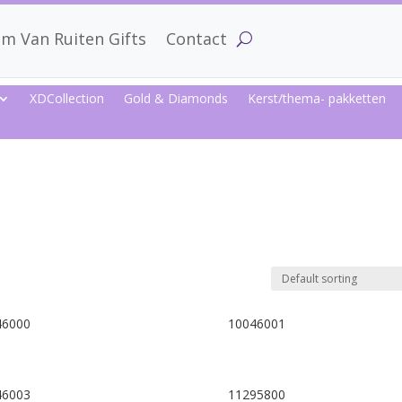
m Van Ruiten Gifts
Contact
XDCollection
Gold & Diamonds
Kerst/thema- pakketten
46000
10046001
46003
11295800