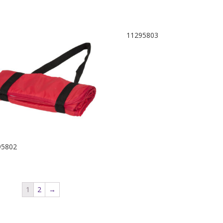
11295803
95802
1
2
→