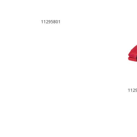
11295801
112