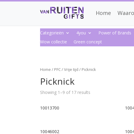
Home
Waaro
Categorieën
4you
Power of Brands
Wow collectie
Green concept
Home
/
PFC
/
Vrije tijd
/ Picknick
Picknick
Showing 1–9 of 17 results
10013700
100
10046002
100