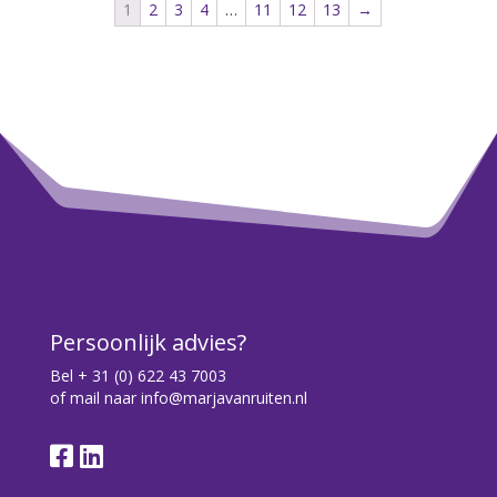
1
2
3
4
…
11
12
13
→
Persoonlijk advies?
Bel
+ 31 (0) 622 43 7003
of mail naar
info@marjavanruiten.nl