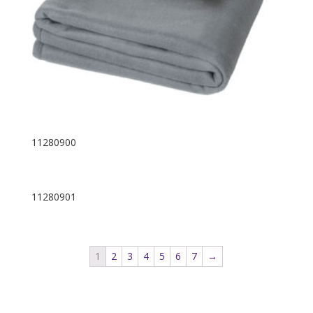
11280900
11280901
1
2
3
4
5
6
7
→