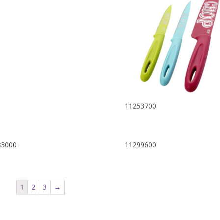
11253700
83000
11299600
1
2
3
→