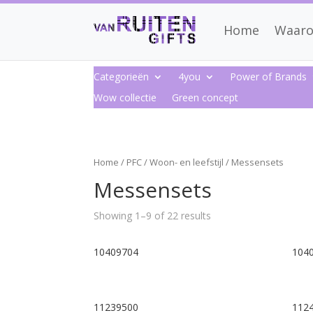
Home
Waaro
Categorieën
4you
Power of Brands
Wow collectie
Green concept
Home
/
PFC
/
Woon- en leefstijl
/ Messensets
Messensets
Showing 1–9 of 22 results
10409704
104
11239500
112