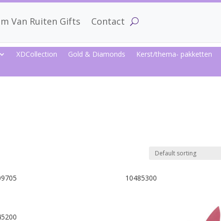
m Van Ruiten Gifts
Contact
XDCollection
Gold & Diamonds
Kerst/thema- pakketten
09705
10485300
45200