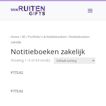
Home
/
XD
/
Portfolio's & Notitieboeken
/ Notitieboeken
zakelijk
Notitieboeken zakelijk
Showing 1–9 of 64 results
P772.02
P772.02