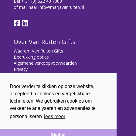
Bel
+ 31 (0) 622 43 7003
of mail naar
info@marjavanruiten.nl
Over Van Ruiten Gifts
Waarom Van Ruiten Gifts
Bedrukking opties
Algemene verkoopvoorwaarden
Privacy
Contact
Door verder te klikken op onze website,
Contact
accepteert u cookies en vergelijkbare
Bryonialaan 5
technieken. We gebruiken cookies om
3233 VA Oostvoorne
verkeer te analyseren en advertenties te
+31 (0) 6 22 43 7003
personaliseren
lees meer
info@marjavanruiten.nl
Sluiten