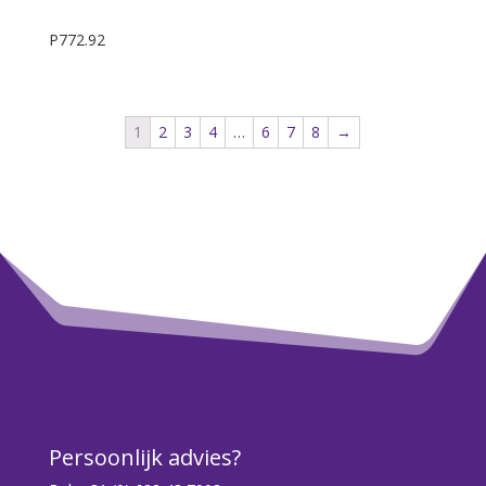
P772.92
1
2
3
4
…
6
7
8
→
Persoonlijk advies?