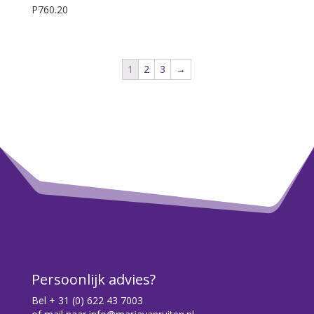
P760.20
1
2
3
→
Persoonlijk advies?
Bel
+ 31 (0) 622 43 7003