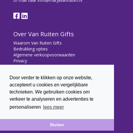
of mail naar
info@marjavanruiten.nl
Over Van Ruiten Gifts
Waarom Van Ruiten Gifts
Bedrukking opties
Algemene verkoopvoorwaarden
Privacy
Contact
Door verder te klikken op onze website,
Contact
accepteert u cookies en vergelijkbare
Bryonialaan 5
technieken. We gebruiken cookies om
3233 VA Oostvoorne
verkeer te analyseren en advertenties te
+31 (0) 6 22 43 7003
personaliseren
lees meer
info@marjavanruiten.nl
Sluiten