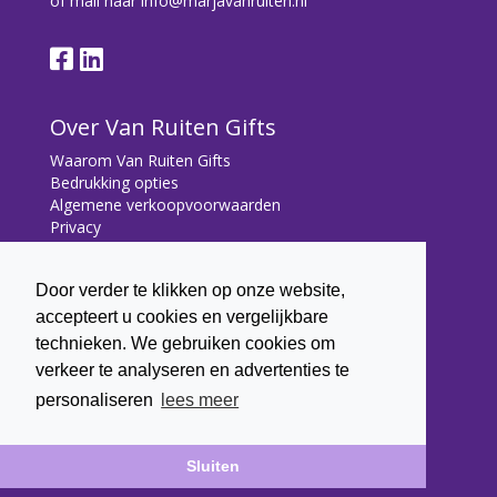
of mail naar
info@marjavanruiten.nl
Over Van Ruiten Gifts
Waarom Van Ruiten Gifts
Bedrukking opties
Algemene verkoopvoorwaarden
Privacy
Contact
Door verder te klikken op onze website,
Contact
accepteert u cookies en vergelijkbare
Bryonialaan 5
technieken. We gebruiken cookies om
3233 VA Oostvoorne
verkeer te analyseren en advertenties te
+31 (0) 6 22 43 7003
personaliseren
lees meer
info@marjavanruiten.nl
Sluiten