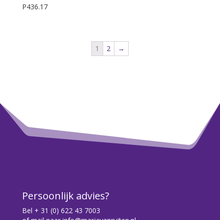
P436.17
1
2
→
Persoonlijk advies?
Bel
+ 31 (0) 622 43 7003