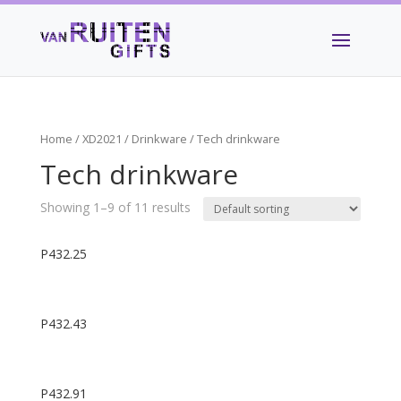
Home
/
XD2021
/
Drinkware
/ Tech drinkware
Tech drinkware
Showing 1–9 of 11 results
P432.25
P432.43
P432.91