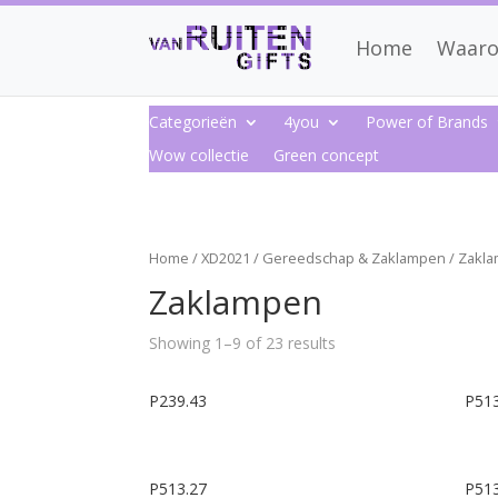
Home
Waaro
Categorieën
4you
Power of Brands
Wow collectie
Green concept
Home
/
XD2021
/
Gereedschap & Zaklampen
/ Zakl
Zaklampen
Showing 1–9 of 23 results
P239.43
P513
P513.27
P513