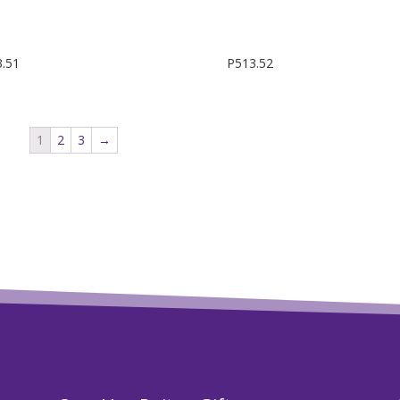
.51
P513.52
1
2
3
→