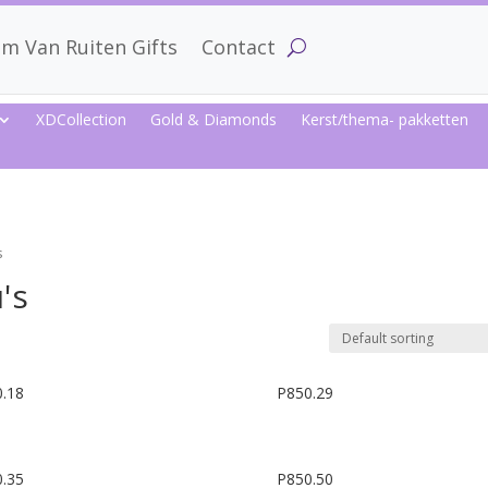
m Van Ruiten Gifts
Contact
XDCollection
Gold & Diamonds
Kerst/thema- pakketten
s
's
.18
P850.29
.35
P850.50