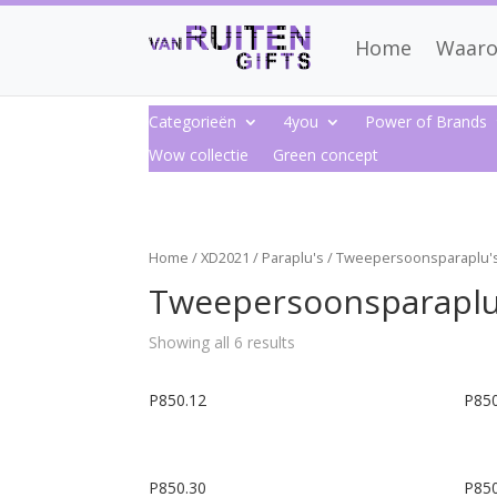
Home
Waaro
Categorieën
4you
Power of Brands
Wow collectie
Green concept
Home
/
XD2021
/
Paraplu's
/ Tweepersoonsparaplu'
Tweepersoonsparaplu
Showing all 6 results
P850.12
P850
P850.30
P850