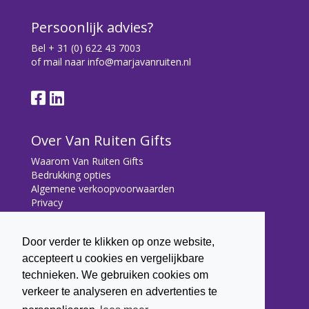
Persoonlijk advies?
Bel
+ 31 (0) 622 43 7003
of mail naar
info@marjavanruiten.nl
Over Van Ruiten Gifts
Waarom Van Ruiten Gifts
Bedrukking opties
Algemene verkoopvoorwaarden
Privacy
Contact
Door verder te klikken op onze website,
Contact
accepteert u cookies en vergelijkbare
Bryonialaan 5
technieken. We gebruiken cookies om
3233 VA Oostvoorne
verkeer te analyseren en advertenties te
+31 (0) 6 22 43 7003