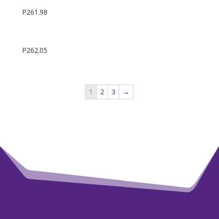
P261.98
P262.05
1
2
3
→