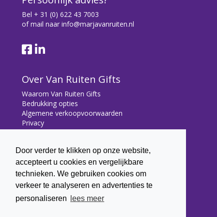
Bel
+ 31 (0) 622 43 7003
of mail naar
info@marjavanruiten.nl
Over Van Ruiten Gifts
Waarom Van Ruiten Gifts
Bedrukking opties
Algemene verkoopvoorwaarden
Privacy
Contact
Door verder te klikken op onze website,
Contact
accepteert u cookies en vergelijkbare
Bryonialaan 5
technieken. We gebruiken cookies om
3233 VA Oostvoorne
verkeer te analyseren en advertenties te
+31 (0) 6 22 43 7003
personaliseren
lees meer
info@marjavanruiten.nl