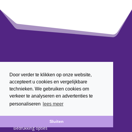
Persoonlijk advies?
Bel
+ 31 (0) 622 43 7003
Door verder te klikken op onze website,
of mail naar
info@marjavanruiten.nl
accepteert u cookies en vergelijkbare
technieken. We gebruiken cookies om
verkeer te analyseren en advertenties te
personaliseren
lees meer
Over Van Ruiten Gifts
Sluiten
Waarom Van Ruiten Gifts
Bedrukking opties