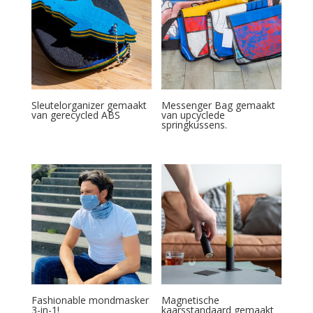
Sleutelorganizer gemaakt
Messenger Bag gemaakt
van gerecycled ABS
van upcyclede
springkussens.
Fashionable mondmasker
Magnetische
3-in-1!
kaarsstandaard gemaakt