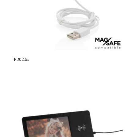
P302.63