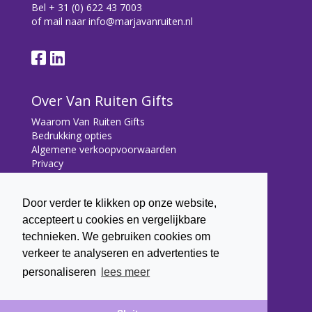
Bel
+ 31 (0) 622 43 7003
of mail naar
info@marjavanruiten.nl
Over Van Ruiten Gifts
Waarom Van Ruiten Gifts
Bedrukking opties
Algemene verkoopvoorwaarden
Privacy
Contact
Door verder te klikken op onze website,
Contact
accepteert u cookies en vergelijkbare
Bryonialaan 5
technieken. We gebruiken cookies om
3233 VA Oostvoorne
verkeer te analyseren en advertenties te
+31 (0) 6 22 43 7003
personaliseren
lees meer
info@marjavanruiten.nl