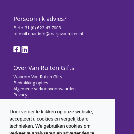
Persoonlijk advies?
Bel
+ 31 (0) 622 43 7003
of mail naar
info@marjavanruiten.nl
Over Van Ruiten Gifts
Waarom Van Ruiten Gifts
Bedrukking opties
Algemene verkoopvoorwaarden
Privacy
Contact
Door verder te klikken op onze website,
Contact
accepteert u cookies en vergelijkbare
Bryonialaan 5
technieken. We gebruiken cookies om
3233 VA Oostvoorne
verkeer te analyseren en advertenties te