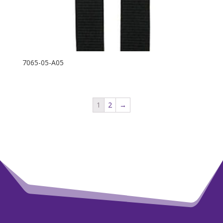
7065-05-A05
1
2
→