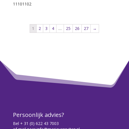
11101102
1
2
3
4
…
25
26
27
→
Persoonlijk advies?
Bel
+ 31 (0) 622 43 7003