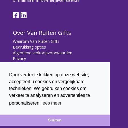
of mail naar
info@marjavanruiten.nl
Over Van Ruiten Gifts
Waarom Van Ruiten Gifts
Bedrukking opties
Algemene verkoopvoorwaarden
Privacy
Contact
Door verder te klikken op onze website,
Contact
accepteert u cookies en vergelijkbare
Bryonialaan 5
technieken. We gebruiken cookies om
3233 VA Oostvoorne
verkeer te analyseren en advertenties te
+31 (0) 6 22 43 7003
personaliseren
lees meer
info@marjavanruiten.nl
Sluiten