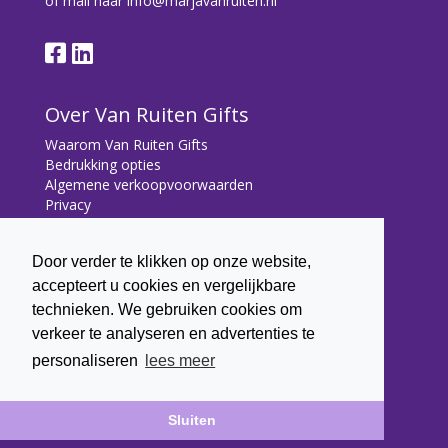
of mail naar
info@marjavanruiten.nl
Over Van Ruiten Gifts
Waarom Van Ruiten Gifts
Bedrukking opties
Algemene verkoopvoorwaarden
Privacy
Contact
Door verder te klikken op onze website,
Contact
accepteert u cookies en vergelijkbare
Bryonialaan 5
technieken. We gebruiken cookies om
3233 VA Oostvoorne
verkeer te analyseren en advertenties te
+31 (0) 6 22 43 7003
personaliseren
lees meer
info@marjavanruiten.nl
Sluiten