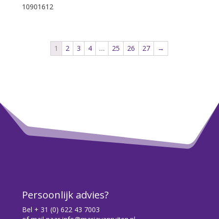
10901612
1
2
3
4
…
25
26
27
→
Persoonlijk advies?
Bel
+ 31 (0) 622 43 7003