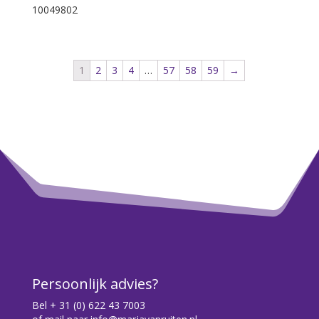
10049802
1
2
3
4
…
57
58
59
→
Persoonlijk advies?
Bel
+ 31 (0) 622 43 7003