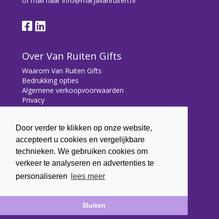
of mail naar
info@marjavanruiten.nl
Over Van Ruiten Gifts
Waarom Van Ruiten Gifts
Bedrukking opties
Algemene verkoopvoorwaarden
Privacy
Contact
Door verder te klikken op onze website,
Contact
accepteert u cookies en vergelijkbare
Bryonialaan 5
technieken. We gebruiken cookies om
3233 VA Oostvoorne
verkeer te analyseren en advertenties te
+31 (0) 6 22 43 7003
personaliseren
lees meer
info@marjavanruiten.nl
Sluiten